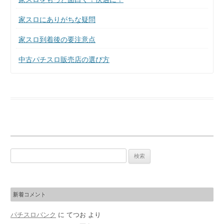
家スロにありがちな疑問
家スロ到着後の要注意点
中古パチスロ販売店の選び方
検索:
新着コメント
パチスロバンク
に
てつお
より