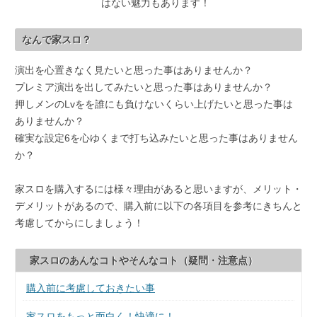
はない魅力もあります！
なんで家スロ？
演出を心置きなく見たいと思った事はありませんか？
プレミア演出を出してみたいと思った事はありませんか？
押しメンのLvをを誰にも負けないくらい上げたいと思った事は
ありませんか？
確実な設定6を心ゆくまで打ち込みたいと思った事はありません
か？
家スロを購入するには様々理由があると思いますが、メリット・
デメリットがあるので、購入前に以下の各項目を参考にきちんと
考慮してからにしましょう！
家スロのあんなコトやそんなコト（疑問・注意点）
購入前に考慮しておきたい事
家スロをもっと面白く！快適に！