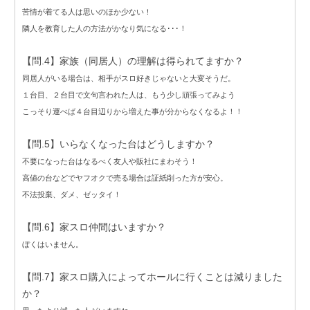
苦情が着てる人は思いのほか少ない！
隣人を教育した人の方法がかなり気になる･･･！
【問.4】家族（同居人）の理解は得られてますか？
同居人がいる場合は、相手がスロ好きじゃないと大変そうだ。
１台目、２台目で文句言われた人は、もう少し頑張ってみよう
こっそり運べば４台目辺りから増えた事が分からなくなるよ！！
【問.5】いらなくなった台はどうしますか？
不要になった台はなるべく友人や販社にまわそう！
高値の台などでヤフオクで売る場合は証紙削った方が安心。
不法投棄、ダメ、ゼッタイ！
【問.6】家スロ仲間はいますか？
ぼくはいません。
【問.7】家スロ購入によってホールに行くことは減りました
か？