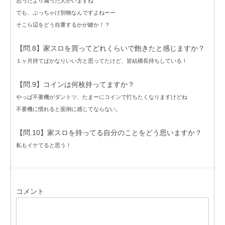
思ったより減った人がいますね
でも、ぶっちゃけ別物なんですよねーー
そこら辺をどう自重するかが鍵か！？
【問.8】家スロを買ってどれくらいで飽きたと感じますか？
１ヶ月持てばかなりいい方と思ってたけど、皆結構長持ちしている！
【問.9】コインは何枚持ってますか？
やっぱ不要機がダントツ、たまーにコインで打ちたくなりますけどね
不要機に慣れると面倒に感じてならない。
【問.10】家スロを持ってる自分のことをどう思いますか？
私もイケてると思う！
コメント