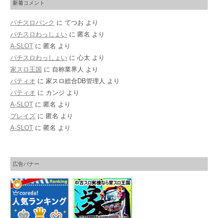
新着コメント
パチスロバンク
に
てつお
より
パチスロわっしょい
に
匿名
より
A-SLOT
に
匿名
より
パチスロわっしょい
に
心太
より
家スロ王国
に
自称業界人
より
パティオ
に
家スロ総合DB管理人
より
パティオ
に
カンジ
より
A-SLOT
に
匿名
より
ブレイズ
に
匿名
より
A-SLOT
に
匿名
より
広告バナー