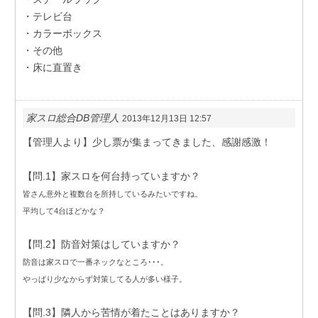
・テレビ台
・カラーボックス
・その他
・床に直置き
家スロ総合DB管理人
2013年12月13日 12:57
【管理人より】少し票が集まってきました、感謝感激！
【問.1】家スロを何台持っていますか？
皆さん意外と複数台を所持しているみたいですね。
平均して4台ほどかな？
【問.2】防音対策はしていますか？
防音は家スロで一番ネックなところ･･･。
やっぱり少なからず対策してる人が多い様子。
【問.3】隣人から苦情が着たことはありますか？