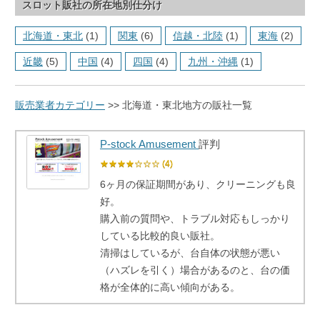
スロット販社の所在地別仕分け
北海道・東北
(1)
関東
(6)
信越・北陸
(1)
東海
(2)
近畿
(5)
中国
(4)
四国
(4)
九州・沖縄
(1)
販売業者カテゴリー
>> 北海道・東北地方の販社一覧
P-stock Amusement
評判
★★★★☆☆☆ (4)
6ヶ月の保証期間があり、クリーニングも良
好。
購入前の質問や、トラブル対応もしっかり
している比較的良い販社。
清掃はしているが、台自体の状態が悪い
（ハズレを引く）場合があるのと、台の価
格が全体的に高い傾向がある。